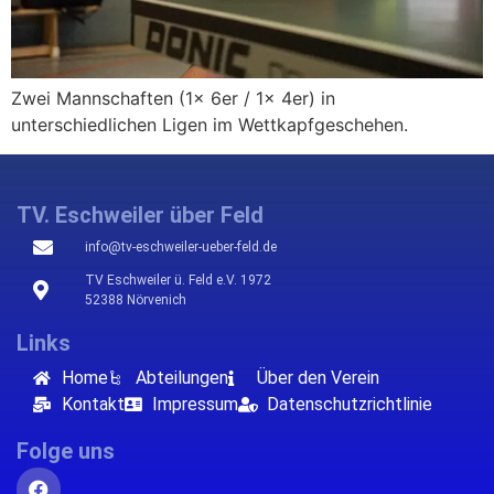
Zwei Mannschaften (1x 6er / 1x 4er) in
unterschiedlichen Ligen im Wettkapfgeschehen.
TV. Eschweiler über Feld
info@tv-eschweiler-ueber-feld.de
TV Eschweiler ü. Feld e.V. 1972
52388 Nörvenich
Links
Home
Abteilungen
Über den Verein
Kontakt
Impressum
Datenschutzrichtlinie
Folge uns