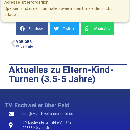
Adresse ist erforderlich.
Speisen sind in der Turnhalle sowie in den Umkleiden nicht
erlaubt!
Facebook
Twitter
WhatsApp
VORIGER
Wilde Kerle
Aktuelles zu Eltern-Kind-
Turnen (3.5-5 Jahre)
TV. Eschweiler über Feld
info@tv-eschweiler-ueber-feld.de
TV Eschweiler ü. Feld e.V. 1972
52388 Nörvenich