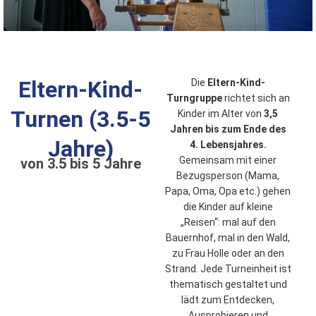
Eltern-Kind-
Die
Eltern-Kind-
Turngruppe
richtet sich an
Turnen (3.5-5
Kinder im Alter von
3,5
Jahren bis zum Ende des
Jahre)
4. Lebensjahres.
Gemeinsam mit einer
von 3.5 bis 5 Jahre
Bezugsperson (Mama,
Papa, Oma, Opa etc.) gehen
die Kinder auf kleine
„Reisen“: mal auf den
Bauernhof, mal in den Wald,
zu Frau Holle oder an den
Strand. Jede Turneinheit ist
thematisch gestaltet und
lädt zum Entdecken,
Ausprobieren und