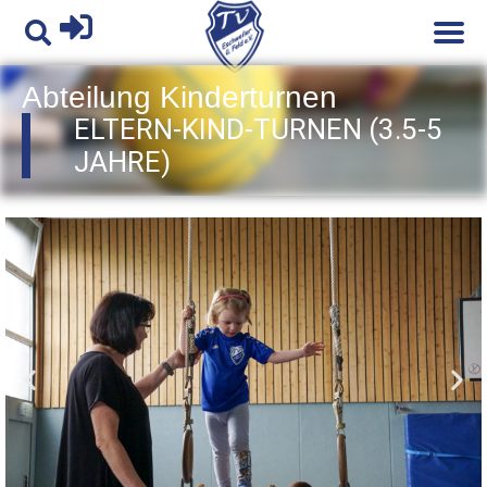
Abteilung
Kinderturnen
ELTERN-KIND-TURNEN (3.5-5
JAHRE)