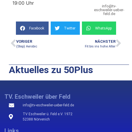
19:00 Uhr
info@tv-
eschweiler-ueber-
feld.de
Facebook
Twitter
WhatsApp
VORIGER
NÄCHSTER
(Step) Aerobic
Fit bis ins hohe Alter
Aktuelles zu 50Plus
TV. Eschweiler über Feld
info@tv-eschweiler-ueber-feld.de
TV Eschweiler ü. Feld e.V. 1972
52388 Nörvenich
Links